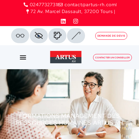
0247732731
contact@artus-rh.com
72 Av. Marcel Dassault, 37200 Tours |
DEMANDE DE DEVIS
CONTACTER UN CONSEILLER
FORMATIONS MANAGEMENT DES
RESSOURCES HUMAINES ARTUS
RH