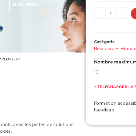
Réf : RH07
-
+
Catégorie
Ressources Humai
MPLOYEUR
Nombre maximum 
10
> TÉLÉCHARGER LA 
Formation accessib
handicap.
ants avec les pistes de solutions.
hodes.