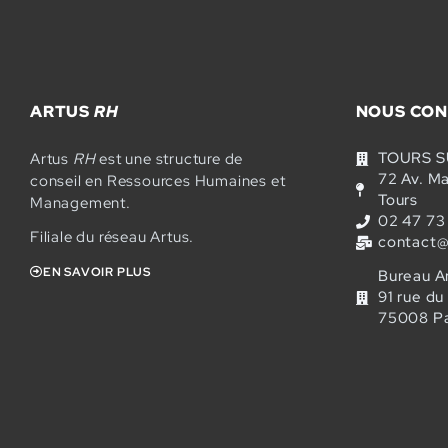
ARTUS
RH
NOUS CON
TOURS 
Artus
RH
est une structure de
72 Av. M
conseil en Ressources Humaines et
Tours
Management.
02 47 73
Filiale du réseau Artus.
contact@
EN SAVOIR PLUS
Bureau A
91 rue d
75008 Pa