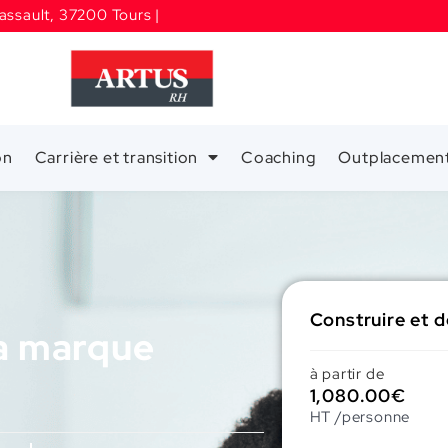
assault, 37200 Tours |
on
Carrière et transition
Coaching
Outplacemen
Construire et 
sa marque
à partir de
1,080.00
€
HT /personne