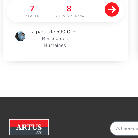
7
8
HEURES
PARTICIPANTS MAX
à partir de
590.00
€
0
Ressources
Humaines