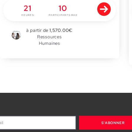
21
10
HEURES
PARTICIPANTS MAX
à partir de
1,570.00
€
0
Ressources
Humaines
S'ABONNER