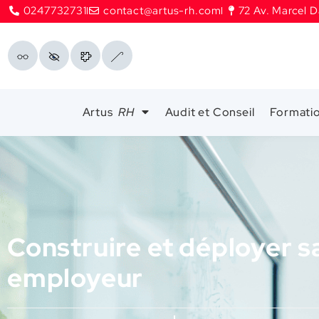
0247732731
contact@artus-rh.com
72 Av. Marcel D
Artus
RH
Audit et Conseil
Formati
Construire et déployer 
employeur