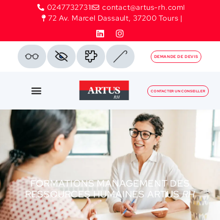
0247732731
contact@artus-rh.com
72 Av. Marcel Dassault, 37200 Tours |
DEMANDE DE DEVIS
CONTACTER UN CONSEILLER
FORMATIONS MANAGEMENT DES
RESSOURCES HUMAINES ARTUS
RH