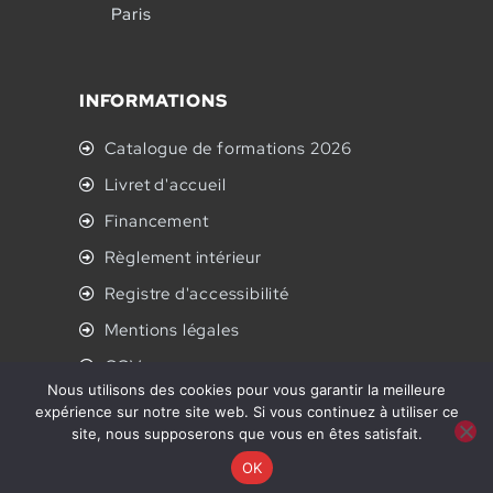
Paris
INFORMATIONS
Catalogue de formations 2026
Livret d'accueil
Financement
Règlement intérieur
Registre d'accessibilité
Mentions légales
CGV
Nous utilisons des cookies pour vous garantir la meilleure
Politique de confidentialité
expérience sur notre site web. Si vous continuez à utiliser ce
site, nous supposerons que vous en êtes satisfait.
© Artus
RH
2025. All Rights Reserved. Réalisé pour vous
OK
par
Audiency.