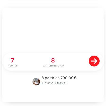
Rôle du trésorier du CSE
7
8
HEURES
PARTICIPANTS MAX
à partir de
790.00
€
Droit du travail
0