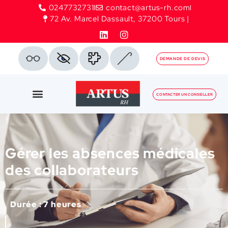
0247732731
contact@artus-rh.com
72 Av. Marcel Dassault, 37200 Tours |
DEMANDE DE DEVIS
CONTACTER UN CONSEILLER
Gérer les absences médicales
des collaborateurs
Durée : 7 heures