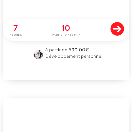
Prendre du recul
7
10
HEURES
PARTICIPANTS MAX
à partir de
590.00
€
Développement personnel
0