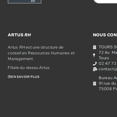
ARTUS
RH
NOUS CON
TOURS 
Artus
RH
est une structure de
72 Av. M
conseil en Ressources Humaines et
Tours
Management.
02 47 73
Filiale du réseau Artus.
contact@
EN SAVOIR PLUS
Bureau A
91 rue d
75008 Pa