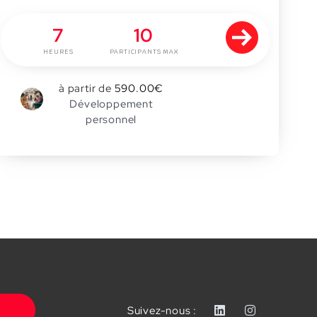
7
10
HEURES
PARTICIPANTS MAX
à partir de
590.00
€
0
Développement
personnel
Suivez-nous :