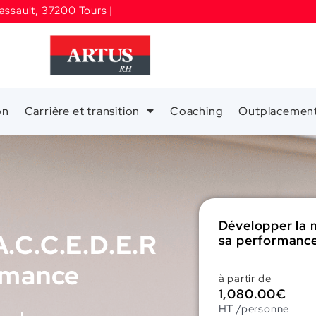
assault, 37200 Tours |
on
Carrière et transition
Coaching
Outplacemen
Développer la 
.C.C.E.D.E.R
sa performanc
rmance
à partir de
1,080.00
€
HT /personne