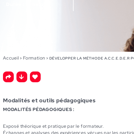
Durée : 14 heures
Accueil
Formation
>
>
DÉVELOPPER LA MÉTHODE A.C.C.E.D.E.R
Modalités et outils pédagogiques
MODALITÉS PÉDAGOGIQUES :
Exposé théorique et pratique par
Échanges et analyses des expériences vécues par les particip