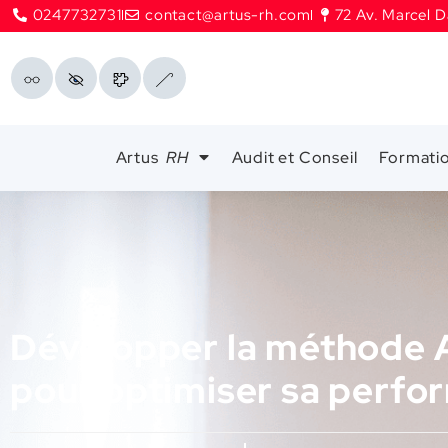
0247732731
contact@artus-rh.com
72 Av. Marcel D
Artus
RH
Audit et Conseil
Formati
Développer la méthode A
pour optimiser sa perfo