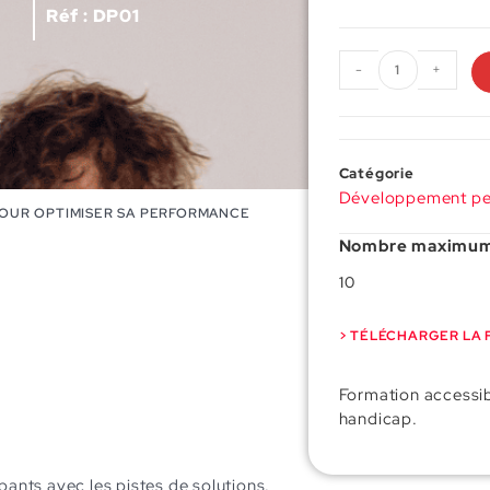
Réf : DP01
-
+
Catégorie
Développement pe
 POUR OPTIMISER SA PERFORMANCE
Nombre maximum 
10
> TÉLÉCHARGER LA 
Formation accessib
handicap.
 le formateur.
ants avec les pistes de solutions.