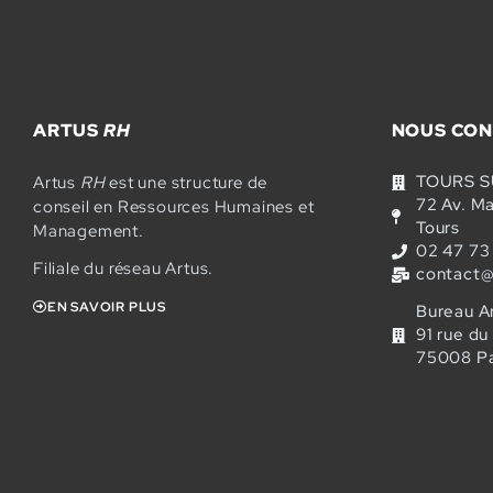
ARTUS
RH
NOUS CON
TOURS 
Artus
RH
est une structure de
72 Av. M
conseil en Ressources Humaines et
Tours
Management.
02 47 73
Filiale du réseau Artus.
contact@
EN SAVOIR PLUS
Bureau A
91 rue d
75008 Pa