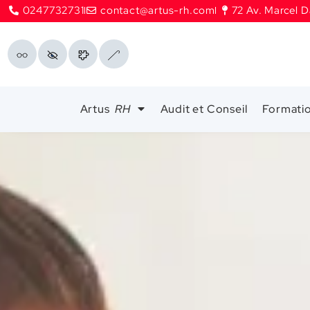
0247732731
contact@artus-rh.com
72 Av. Marcel D
Artus
RH
Audit et Conseil
Formati