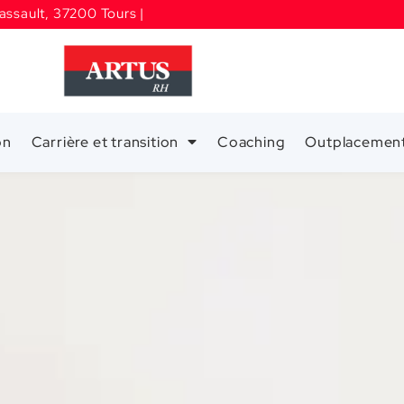
assault, 37200 Tours |
on
Carrière et transition
Coaching
Outplacemen