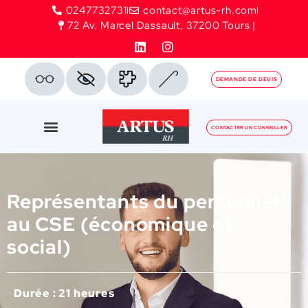
0247732731
contact@artus-rh.com
72 Av. Marcel Dassault, 37200 Tours |
DEMANDE DE DEVIS
CONTACTER UN CONSEILLER
Représentants du personnel
au CSE (économique et
social)
Durée : 21 heures