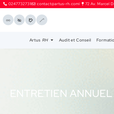
0247732731
contact@artus-rh.com
72 Av. Marcel D
Artus
RH
Audit et Conseil
Formati
ENTRETIEN ANNUEL 