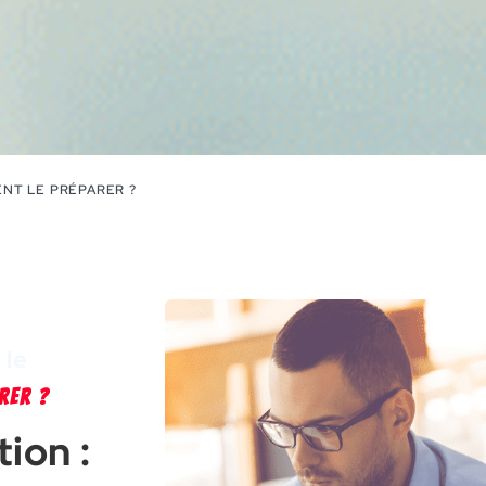
NT LE PRÉPARER ?
 le
RER ?
ion :