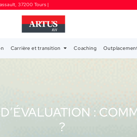
assault, 37200 Tours |
on
Carrière et transition
Coaching
Outplacemen
D’ÉVALUATION : COM
?